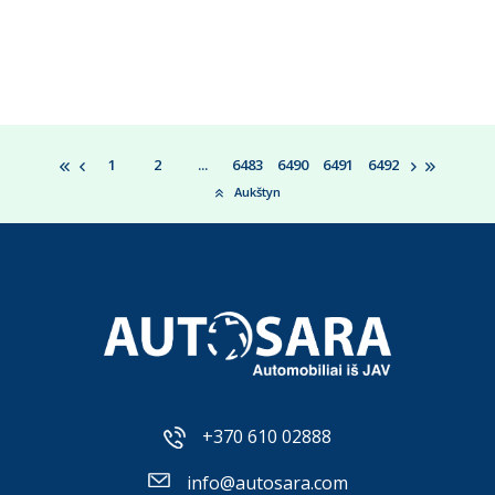
1
2
...
6483
6490
6491
6492
Aukštyn
+370 610 02888
info@autosara.com