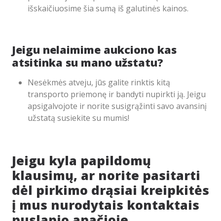
išskaičiuosime šia sumą iš galutinės kainos.
Jeigu nelaimime aukciono kas
atsitinka su mano užstatu?
Nesėkmės atveju, jūs galite rinktis kitą
transporto priemonę ir bandyti nupirkti ją. Jeigu
apsigalvojote ir norite susigrąžinti savo avansinį
užstatą susiekite su mumis!
Jeigu kyla papildomų
klausimų, ar norite pasitarti
dėl pirkimo drąsiai kreipkitės
į mus nurodytais kontaktais
puslapio apačioje.