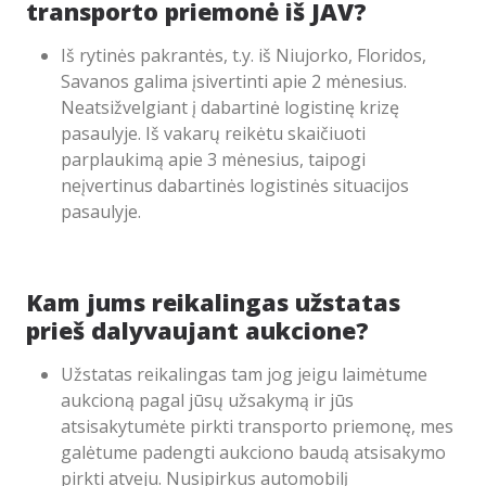
transporto priemonė iš JAV?
Iš rytinės pakrantės, t.y. iš Niujorko, Floridos,
Savanos galima įsivertinti apie 2 mėnesius.
Neatsižvelgiant į dabartinė logistinę krizę
pasaulyje. Iš vakarų reikėtu skaičiuoti
parplaukimą apie 3 mėnesius, taipogi
neįvertinus dabartinės logistinės situacijos
pasaulyje.
Kam jums reikalingas užstatas
prieš dalyvaujant aukcione?
Užstatas reikalingas tam jog jeigu laimėtume
aukcioną pagal jūsų užsakymą ir jūs
atsisakytumėte pirkti transporto priemonę, mes
galėtume padengti aukciono baudą atsisakymo
pirkti atveju. Nusipirkus automobilį