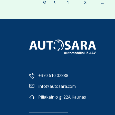
1
2
...
+370 610 02888
info@autosara.com
Piliakalnio g. 22A Kaunas